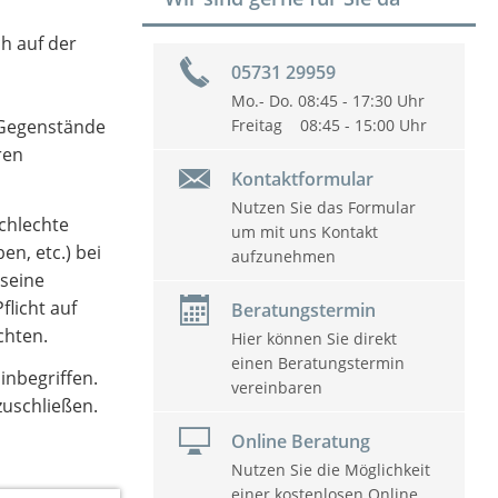
ch auf der
05731 29959
Mo.- Do. 08:45 - 17:30 Uhr
e Gegenstände
Freitag 08:45 - 15:00 Uhr
ren
Kontaktformular
Nutzen Sie das Formular
schlechte
um mit uns Kontakt
n, etc.) bei
aufzunehmen
 seine
flicht auf
Beratungstermin
chten.
Hier können Sie direkt
einen Beratungstermin
inbegriffen.
vereinbaren
zuschließen.
Online Beratung
Nutzen Sie die Möglichkeit
einer kostenlosen Online